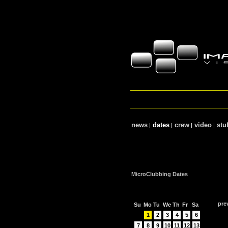
news
dates
crew
video
stuf
|
|
|
|
MicroClubbing Dates
pre
Su
Mo
Tu
We
Th
Fr
Sa
1
2
3
4
5
6
7
8
9
10
11
12
13